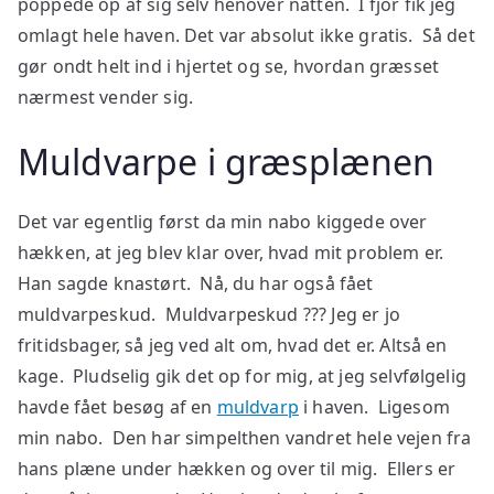
poppede op af sig selv henover natten. I fjor fik jeg
omlagt hele haven. Det var absolut ikke gratis. Så det
gør ondt helt ind i hjertet og se, hvordan græsset
nærmest vender sig.
Muldvarpe i græsplænen
Det var egentlig først da min nabo kiggede over
hækken, at jeg blev klar over, hvad mit problem er.
Han sagde knastørt. Nå, du har også fået
muldvarpeskud. Muldvarpeskud ??? Jeg er jo
fritidsbager, så jeg ved alt om, hvad det er. Altså en
kage. Pludselig gik det op for mig, at jeg selvfølgelig
havde fået besøg af en
muldvarp
i haven. Ligesom
min nabo. Den har simpelthen vandret hele vejen fra
hans plæne under hækken og over til mig. Ellers er