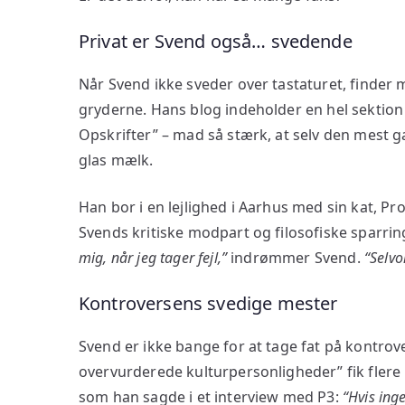
Privat er Svend også… svedende
Når Svend ikke sveder over tastaturet, finder
gryderne. Hans blog indeholder en hel sektion
Opskrifter” – mad så stærk, at selv den mest gar
glas mælk.
Han bor i en lejlighed i Aarhus med sin kat, P
Svends kritiske modpart og filosofiske sparri
mig, når jeg tager fejl,”
indrømmer Svend.
“Selvo
Kontroversens svedige mester
Svend er ikke bange for at tage fat på kontro
overvurderede kulturpersonligheder” fik flere 
som han sagde i et interview med P3:
“Hvis ing