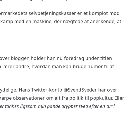
permarkedets selvbetjeningskasser er et komplot mod
e kamp med en maskine, der nægtede at anerkende, at
over bloggen holder han nu foredrag under titlen
n lærer andre, hvordan man kan bruge humor til at
tydelige. Hans Twitter-konto @SvendSveder har over
arpe observationer om alt fra politik til popkultur. Eller
er tanker, ligesom min pande drypper sved efter en tur i