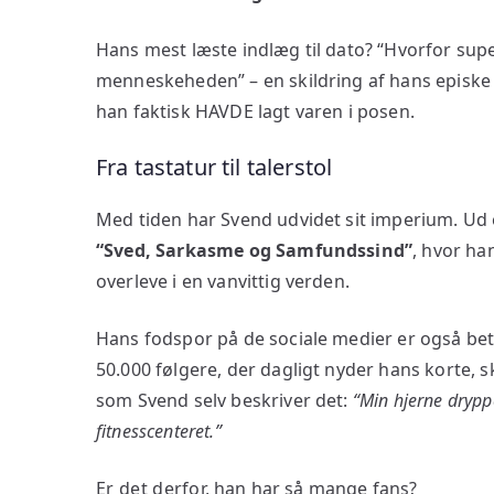
Hans mest læste indlæg til dato? “Hvorfor su
menneskeheden” – en skildring af hans episk
han faktisk HAVDE lagt varen i posen.
Fra tastatur til talerstol
Med tiden har Svend udvidet sit imperium. Ud 
“Sved, Sarkasme og Samfundssind”
, hvor ha
overleve i en vanvittig verden.
Hans fodspor på de sociale medier er også be
50.000 følgere, der dagligt nyder hans korte, sk
som Svend selv beskriver det:
“Min hjerne drypp
fitnesscenteret.”
Er det derfor, han har så mange fans?