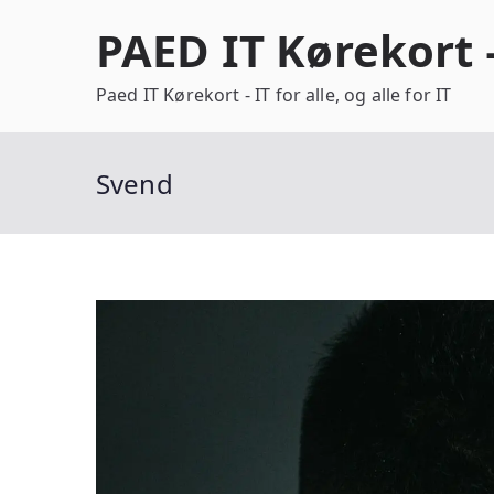
Videre
PAED IT Kørekort 
til
indhold
Paed IT Kørekort - IT for alle, og alle for IT
Svend