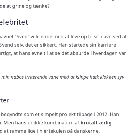
åde at grine og tænke?
elebritet
net “Sved” ville ende med at leve op til sit navn ved at
vend selv, det er sikkert. Han startede sin karriere
igt, at hans evne til at se det absurde i hverdagen var
til min nabos irriterende vane med at klippe hæk klokken syv
rter
begyndte som et simpelt projekt tilbage i 2012. Han
oner. Men hans unikke kombination af
brutalt ærlig
ig at ramme lige i hjertekulen på danskerne.