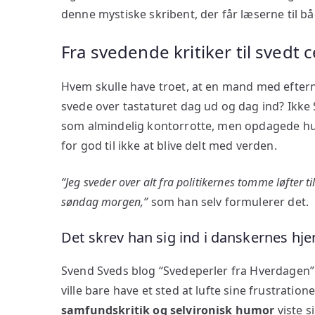
denne mystiske skribent, der får læserne til b
Fra svedende kritiker til svedt c
Hvem skulle have troet, at en mand med efternav
svede over tastaturet dag ud og dag ind? Ikke S
som almindelig kontorrotte, men opdagede hurt
for god til ikke at blive delt med verden.
“Jeg sveder over alt fra politikernes tomme løfter 
søndag morgen,”
som han selv formulerer det.
Det skrev han sig ind i danskernes hje
Svend Sveds blog “Svedeperler fra Hverdagen” 
ville bare have et sted at lufte sine frustrati
samfundskritik og selvironisk humor
viste s