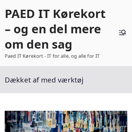
Videre
PAED IT Kørekort
til
indhold
– og en del mere
om den sag
Paed IT Kørekort - IT for alle, og alle for IT
Dækket af med værktøj